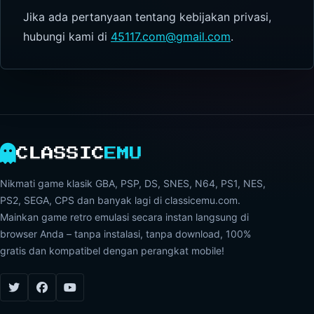
Jika ada pertanyaan tentang kebijakan privasi,
hubungi kami di
45117.com@gmail.com
.
CLASSIC
EMU
Nikmati game klasik GBA, PSP, DS, SNES, N64, PS1, NES,
PS2, SEGA, CPS dan banyak lagi di classicemu.com.
Mainkan game retro emulasi secara instan langsung di
browser Anda – tanpa instalasi, tanpa download, 100%
gratis dan kompatibel dengan perangkat mobile!