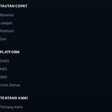
TAUTAN CEPAT
Beranda
Jelajahi
Platform
Seri
PLATFORM
SNES
NES
GBA
Lihat Semua
TENTANG KAMI
Tentang Kami